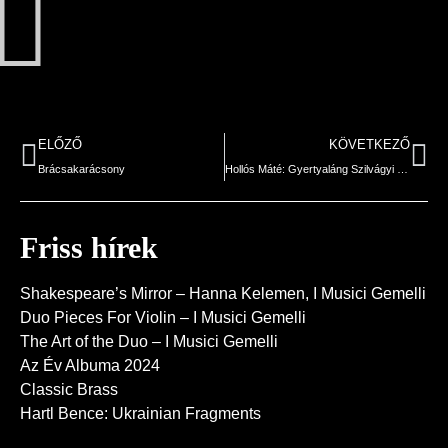
ELŐZŐ
KÖVETKEZŐ
Brácsakarácsony
Hollós Máté: Gyertyaláng Szilvágyi Sándornak
Friss hírek
Shakespeare’s Mirror – Hanna Kelemen, I Musici Gemelli
Duo Pieces For Violin – I Musici Gemelli
The Art of the Duo – I Musici Gemelli
Az Év Albuma 2024
Classic Brass
Hartl Bence: Ukrainian Fragments