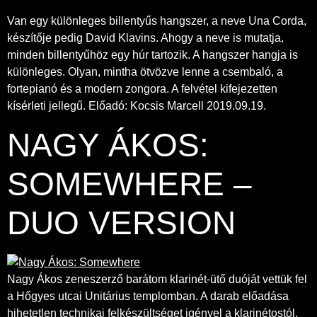
Van egy különleges billentyűs hangszer, a neve Una Corda,
készítője pedig David Klavins. Ahogy a neve is mutatja,
minden billentyűhöz egy húr tartozik. A hangszer hangja is
különleges. Olyan, mintha ötvözve lenne a csembaló, a
fortepianó és a modern zongora. A felvétel kifejezetten
kísérleti jellegű. Előadó: Kocsis Marcell 2019.09.19.
NAGY ÁKOS:
SOMEWHERE –
DUO VERSION
Nagy Ákos zeneszerző barátom klarinét-ütő duóját vettük fel
a Hőgyes utcai Unitárius templomban. A darab előadása
hihetetlen technikai felkészültséget igényel a klarinétostól.