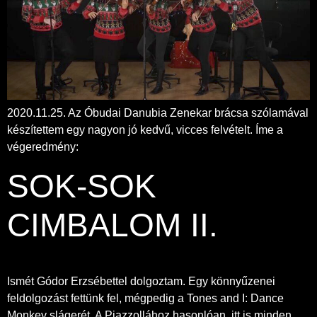
2020.11.25. Az Óbudai Danubia Zenekar brácsa szólamával
készítettem egy nagyon jó kedvű, vicces felvételt. Íme a
végeredmény:
SOK-SOK
CIMBALOM II.
Ismét Gódor Erzsébettel dolgoztam. Egy könnyűzenei
feldolgozást fettünk fel, mégpedig a Tones and I: Dance
Monkey slágerét. A Piazzollához hasonlóan, itt is minden