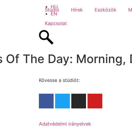
HU
Stúdió
Hírek
Eszközök
M
EN
Kapcsolat
s Of The Day: Morning, 
Kövesse a stúdiót:
Adatvédelmi irányelvek